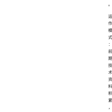
登录
注册
电
网
助
手
你
问
我
答
热
门
快
讯