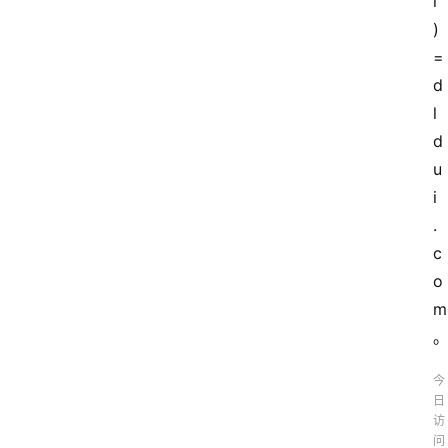
i
)
=
d
l
d
u
i
.
c
o
m
今
日
访
问