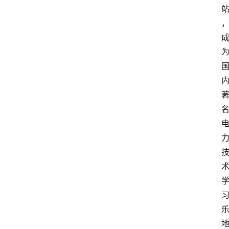
最
新
文
章
文
献
下
载
电
力
导
航