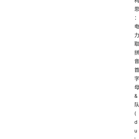
&
(
d
u