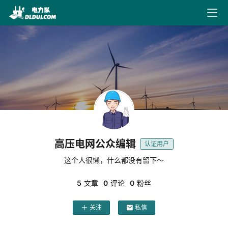
最
新
文
章
文
献
下
高压电网公众编辑
认证用户
载
这个人很懒，什么都没有留下～
5
文章
0
评论
0
粉丝
电
力
关注
私信
导
航