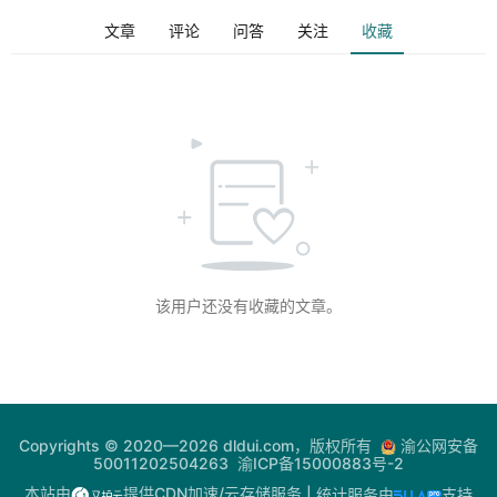
文章
评论
问答
关注
收藏
登录
注册
电
网
助
手
你
问
我
该用户还没有收藏的文章。
答
热
门
Copyrights © 2020—2026 dldui.com，版权所有
渝公网安备
50011202504263
渝ICP备15000883号-2
快
讯
本站由
提供CDN加速/云存储服务
| 统计服务由
支持