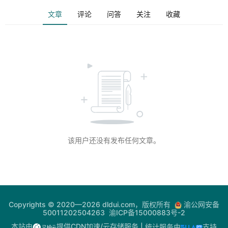
文章
评论
问答
关注
收藏
登录
注册
电
网
助
手
你
问
我
该用户还没有发布任何文章。
答
热
门
Copyrights © 2020—2026 dldui.com，版权所有
渝公网安备
50011202504263
渝ICP备15000883号-2
快
讯
本站由
提供CDN加速/云存储服务
| 统计服务由
支持