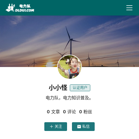
最
新
文
章
文
献
下
小小怪
认证用户
载
电力队，电力知识普及。
0
文章
0
评论
0
粉丝
电
力
关注
私信
导
航