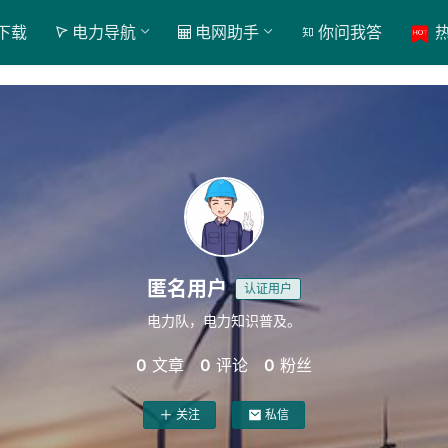
下载
电力导航
电网助手
你问我答
匿名用户
认证用户
电力队，电力知识普及。
0
文章
0
评论
0
粉丝
关注
私信