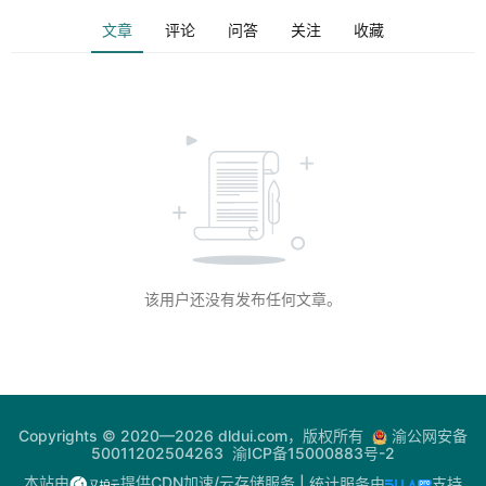
文章
评论
问答
关注
收藏
登录
注册
电
网
助
手
你
问
我
该用户还没有发布任何文章。
答
热
门
Copyrights © 2020—2026 dldui.com，版权所有
渝公网安备
50011202504263
渝ICP备15000883号-2
快
讯
本站由
提供CDN加速/云存储服务
| 统计服务由
支持