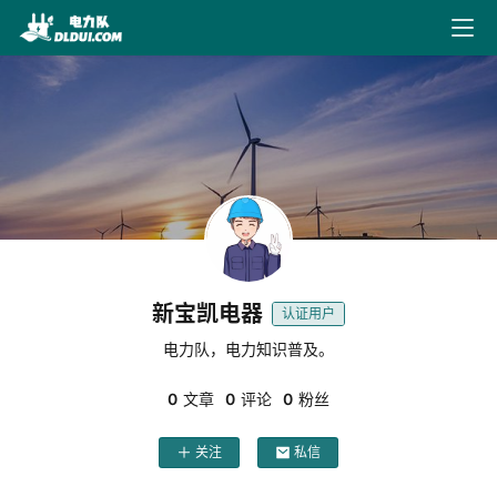
最
新
文
章
文
献
下
新宝凯电器
认证用户
载
电力队，电力知识普及。
0
文章
0
评论
0
粉丝
电
力
关注
私信
导
航