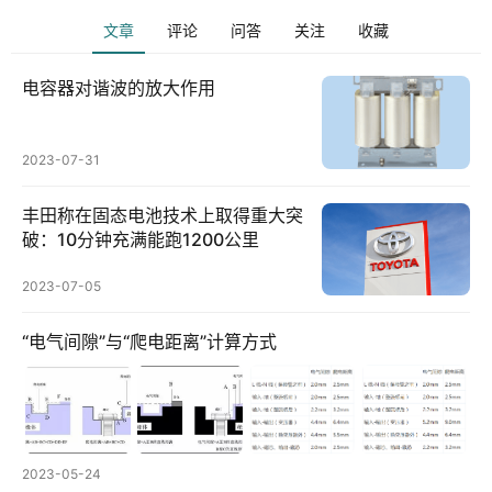
献
下
文章
评论
问答
关注
收藏
载
电容器对谐波的放大作用
电
2023-07-31
力
导
丰田称在固态电池技术上取得重大突
航
破：10分钟充满能跑1200公里
登录
注册
2023-07-05
电
网
“电气间隙”与“爬电距离”计算方式
助
手
你
2023-05-24