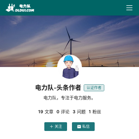
最
电力队-头条作者
认证作者
新
电力队，专注于电力服务。
文
章
19
文章
0
评论
3
问题
1
粉丝
关注
私信
文