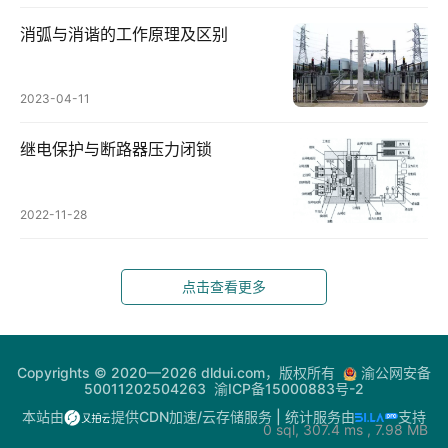
问
我
消弧与消谐的工作原理及区别
答
2023-04-11
热
继电保护与断路器压力闭锁
门
快
讯
2022-11-28
点击查看更多
Copyrights © 2020—2026 dldui.com，版权所有
渝公网安备
50011202504263
渝ICP备15000883号-2
本站由
提供CDN加速/云存储服务
| 统计服务由
支持
0 sql, 307.4 ms , 7.98 MB