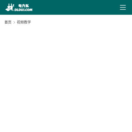
最
新
首页
视频教学
文
章
文
献
下
20
载
12
电
20
力
10
导
0
航