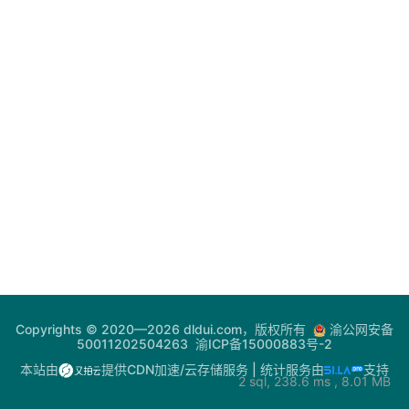
登录
注册
20
10
电
网
（
助
手
20
09
28
你
问
20
09
我
08
答
热
Copyrights © 2020—2026 dldui.com，版权所有
渝公网安备
门
50011202504263
渝ICP备15000883号-2
快
本站由
提供CDN加速/云存储服务
| 统计服务由
支持
2 sql, 238.6 ms , 8.01 MB
讯