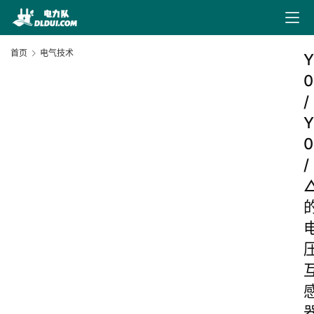
首页
电气技术
Y
0
/
Y
0
/