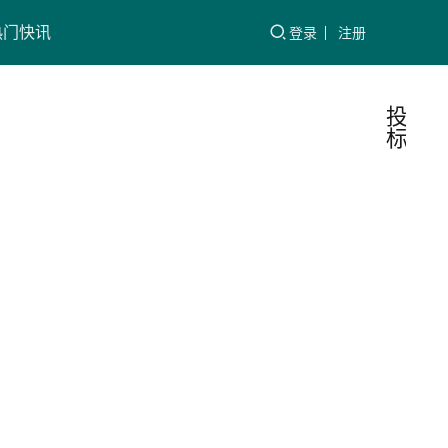
热门快讯
登录
注册
投
标
国家
行
业
电网
资
讯
为什
国家电
么做
网有限
公司开
供应
展供应
商资
国电
2022-
商资质
质能
小二
05-15
能力信
力信
息核实
息核
（以下