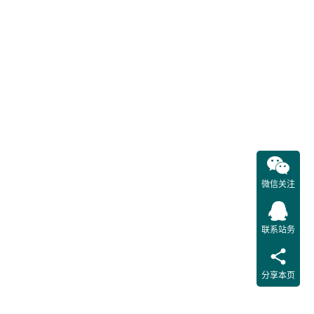
实
简称
“资质
核
实”）
已十余
年，不
断创新
发展，
得到了
供应商
微信关注
的广泛
认可。
联系站务
随着经
济社会
发展，
分享本页
市场主
体不断