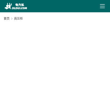
最
新
首页
高压柜
文
章
文
献
20
下
01
载
20
电
07
力
导
航