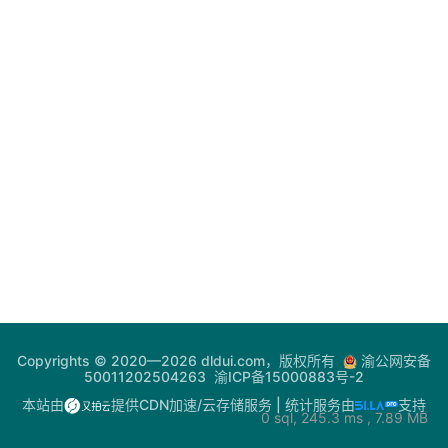
登录
注册
电
网
助
手
你
问
我
答
热
Copyrights © 2020—2026 dldui.com，版权所有
渝公网安备
门
50011202504263
渝ICP备15000883号-2
快
本站由
提供CDN加速/云存储服务
| 统计服务由
支持
0 sql, 245.3 ms , 7.89 MB
讯