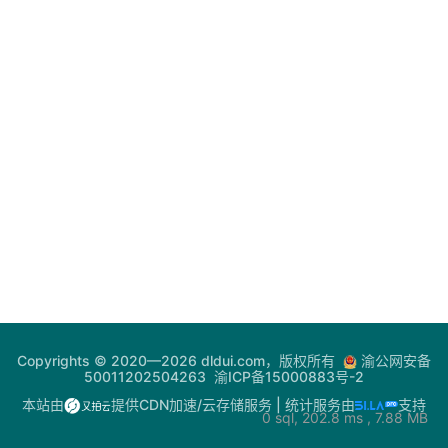
登录
注册
电
网
助
手
你
问
我
答
热
Copyrights © 2020—2026 dldui.com，版权所有
渝公网安备
门
50011202504263
渝ICP备15000883号-2
快
本站由
提供CDN加速/云存储服务
| 统计服务由
支持
0 sql, 202.8 ms , 7.88 MB
讯