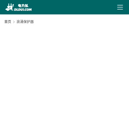
最
新
首页
浪涌保护器
文
章
文
献
下
载
20
10
电
力
20
导
03
航
27