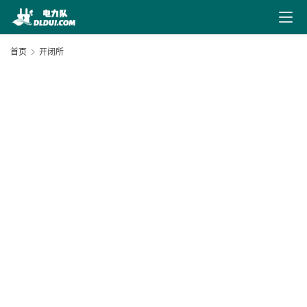
最
新
首页
开闭所
文
章
文
献
下
20
载
12
电
技
电
力
导
航