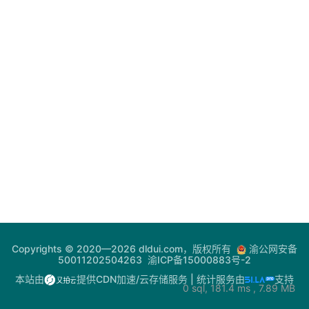
登录
注册
电
网
助
手
你
问
我
答
热
Copyrights © 2020—2026 dldui.com，版权所有
渝公网安备
门
50011202504263
渝ICP备15000883号-2
快
本站由
提供CDN加速/云存储服务
| 统计服务由
支持
0 sql, 181.4 ms , 7.89 MB
讯