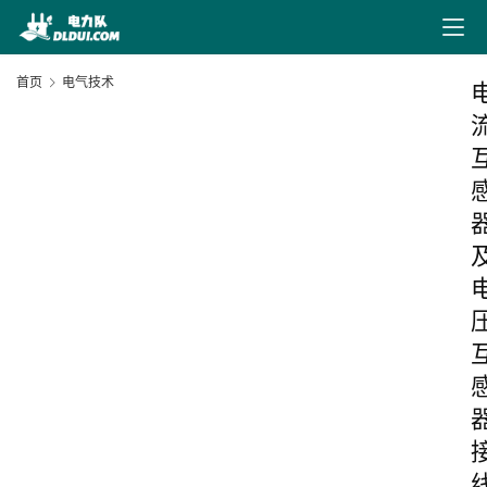
首页
电气技术