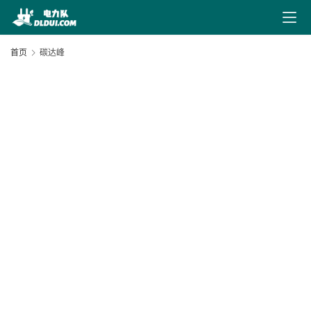
最
新
首页
碳达峰
文
章
文
献
20
下
06
载
20
电
05
力
导
航