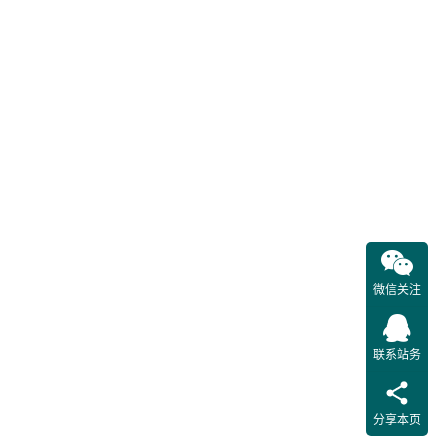
部分：
遵守的
配电部
本安全
分
求。本
件适用
公司系
所管理
运用中
20千伏
以下配
线路、
电设备
微信关注
用户电
设备上
相关场
联系站务
的工作
配电其
分享本页
他…