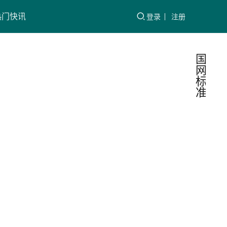
热门快讯
登录
注册
国
网
标
准
Q／
电
力
GDW
标
准
1799.
本文件
2022 
定了工
人员在2
力安全
国电
千伏及
工作规
小二
2023-07-
下配电
程 第8
27
业现场