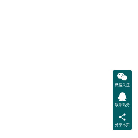
就是地
线，对
电力系
统中经
常用到
的PE
线、
PEN线
等的区
别不太
微信关注
了解。
在低压
安装维
联系站务
护和检
修中常
分享本页
常把家
用电器