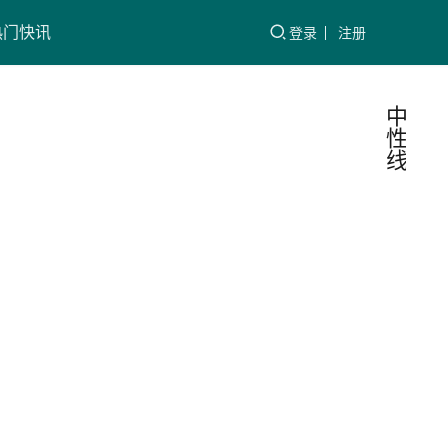
热门快讯
登录
注册
中
性
线
供电
电
气
系统
技
术
线的
在实际
含义
工作
中，有
的初学
北极
2022-
者会简
星
03-
单地认
06
为零线