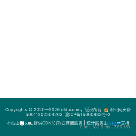
登录
注册
电
网
助
手
你
问
我
答
热
Copyrights © 2020—2026 dldui.com，版权所有
渝公网安备
门
50011202504263
渝ICP备15000883号-2
快
本站由
提供CDN加速/云存储服务
| 统计服务由
支持
0 sql, 182.6 ms , 7.86 MB
讯