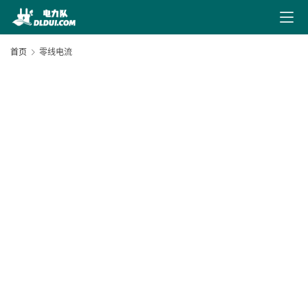
最
新
首页
零线电流
文
章
文
献
下
20
载
09
3
电
力
导
航