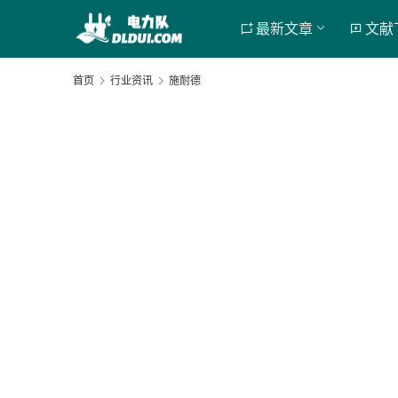
最新文章
文献
首页
行业资讯
施耐德