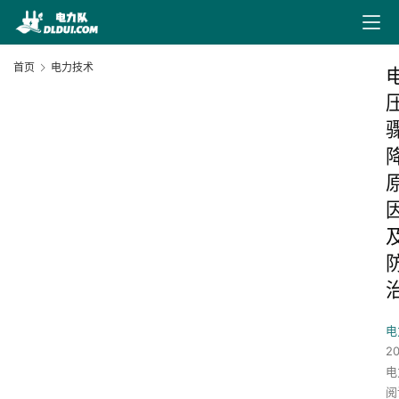
首页
电力技术
电
20
电
阅