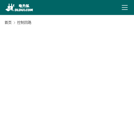
最
新
首页
控制回路
文
章
文
献
下
20
载
05
3
电
力
导
航