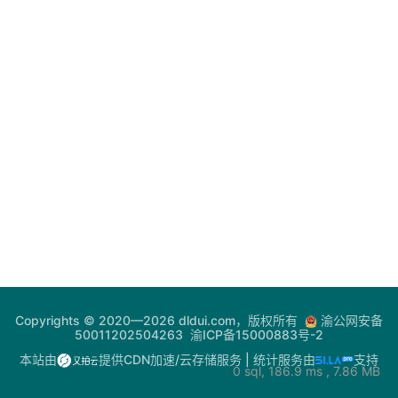
登录
注册
电
网
助
手
你
问
我
答
热
Copyrights © 2020—2026 dldui.com，版权所有
渝公网安备
门
50011202504263
渝ICP备15000883号-2
快
本站由
提供CDN加速/云存储服务
| 统计服务由
支持
0 sql, 186.9 ms , 7.86 MB
讯