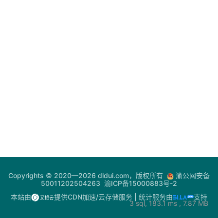
登录
注册
电
网
助
手
你
问
我
答
热
Copyrights © 2020—2026 dldui.com，版权所有
渝公网安备
门
50011202504263
渝ICP备15000883号-2
快
本站由
提供CDN加速/云存储服务
| 统计服务由
支持
3 sql, 183.1 ms , 7.87 MB
讯