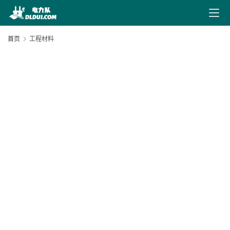
最
新
首页
工程材料
文
章
文
献
下
20
载
05
电
力
导
航