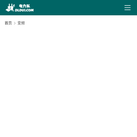
最
新
首页
变频
文
章
文
献
20
下
10
载
电
技
电
力
导
航