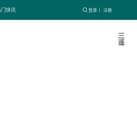
热门快讯
登录
注册
三
遥
国网
行
业
重庆
资
讯
市北
为充分
公司
发挥配
电自动
配电
化应用
“集控
国电小
2023-
成效，
站”创
二
07-05
进一步
新模
提升配
式
电自动