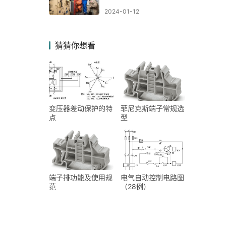
2024-01-12
猜猜你想看
变压器差动保护的特
菲尼克斯端子常规选
点
型
端子排功能及使用规
电气自动控制电路图
范
（28例）