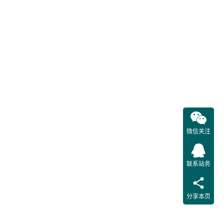
化远方
遥控应
用,国
网重庆
市北供
电公司
深入调
查研究
遥控业
务应用
微信关注
的堵
点、痛
联系站务
点及难
点，创
新配网
分享本页
“集控
站”的